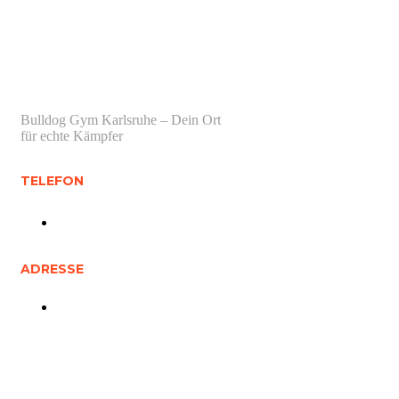
Bulldog Gym Karlsruhe – Dein Ort
für echte Kämpfer
TELEFON
01512 0748 251
ADRESSE
Daxlander Str. 70 a, 76185 Karlsruhe