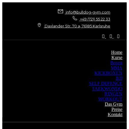
info@bulldog-gym.com
+49 (721) 55 22 33
Daxlander Str. 70 a, 76185 Karlsruhe
Home
Kurse
Boxen
MMA
KICKBOXEN
BJJ
SELF DEFENCE
TAEKWONDO
RINGEN
WORKOUT
Das Gym
Preise
Kontakt