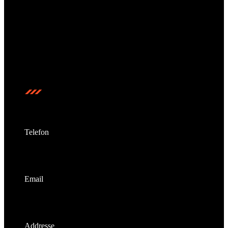
Bulldog Gym Karlsruhe – Dein Ort für echte Kämpfer,
pure Leidenschaft und sportlichen Erfolg. Gemeinsam
stärker, gemeinsam unschlagbar.
Kontakt
Telefon
+49 (721) 55 22 33
Email
info@bulldog-gym.com
Addresse