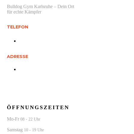
Bulldog Gym Karlsruhe – Dein Ort
für echte Kämpfer
TELEFON
01512 0748 251
ADRESSE
Daxlander Str. 70 a, 76185 Karlsruhe
ÖFFNUNGSZEITEN
Mo-Fr
08 - 22 Uhr
Samstag
10 - 19 Uhr