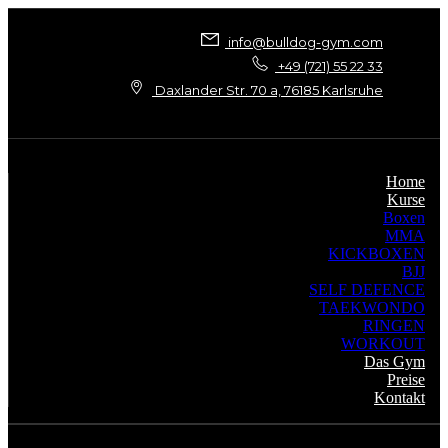
info@bulldog-gym.com
+49 (721) 55 22 33
Daxlander Str. 70 a, 76185 Karlsruhe
Home
Kurse
Boxen
MMA
KICKBOXEN
BJJ
SELF DEFENCE
TAEKWONDO
RINGEN
WORKOUT
Das Gym
Preise
Kontakt