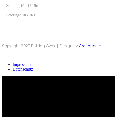
Sonntag
10 - 16 Uhr
Feiertage
10 - 16 Uhr
Copyright 2025 Bulldog Gym | Design by
Greentronics
Impressum
Datenschutz
Bulldog Gym Karlsruhe – Dein Ort für echte Kämpfer,
pure Leidenschaft und sportlichen Erfolg. Gemeinsam