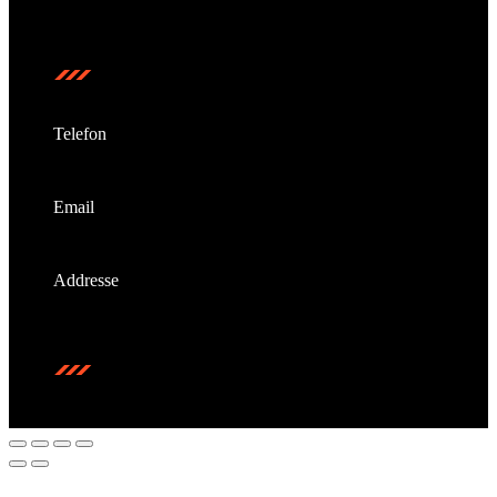
stärker, gemeinsam unschlagbar.
Kontakt
Telefon
+49 (721) 55 22 33
Email
info@bulldog-gym.com
Addresse
Daxlander Str. 70 a, 76185 Karlsruhe
SOCIAL MEDIA