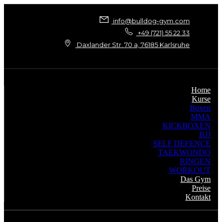
info@bulldog-gym.com
+49 (721) 55 22 33
Daxlander Str. 70 a, 76185 Karlsruhe
Home
Kurse
Boxen
MMA
KICKBOXEN
BJJ
SELF DEFENCE
TAEKWONDO
RINGEN
WORKOUT
Das Gym
Preise
Kontakt