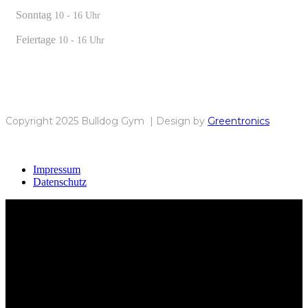
Sonntag
10 - 16 Uhr
Feiertage
10 - 16 Uhr
Copyright 2025 Bulldog Gym | Design by
Greentronics
Impressum
Datenschutz
Bulldog Gym Karlsruhe – Dein Ort für echte Kämpfer,
pure Leidenschaft und sportlichen Erfolg. Gemeinsam