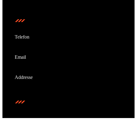
stärker, gemeinsam unschlagbar.
Kontakt
Telefon
+49 (721) 55 22 33
Email
info@bulldog-gym.com
Addresse
Daxlander Str. 70 a, 76185 Karlsruhe
SOCIAL MEDIA