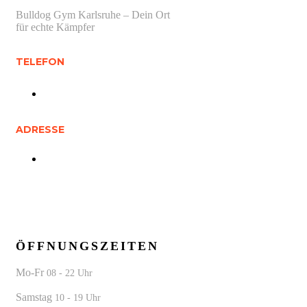
Bulldog Gym Karlsruhe – Dein Ort
für echte Kämpfer
TELEFON
01512 0748 251
ADRESSE
Daxlander Str. 70 a, 76185 Karlsruhe
ÖFFNUNGSZEITEN
Mo-Fr
08 - 22 Uhr
Samstag
10 - 19 Uhr