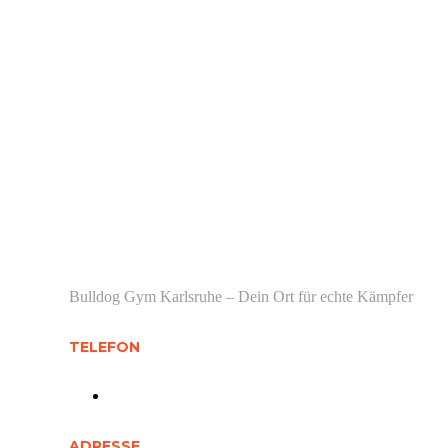
Bulldog Gym Karlsruhe – Dein Ort für echte Kämpfer
TELEFON
01512 0748 251
ADRESSE