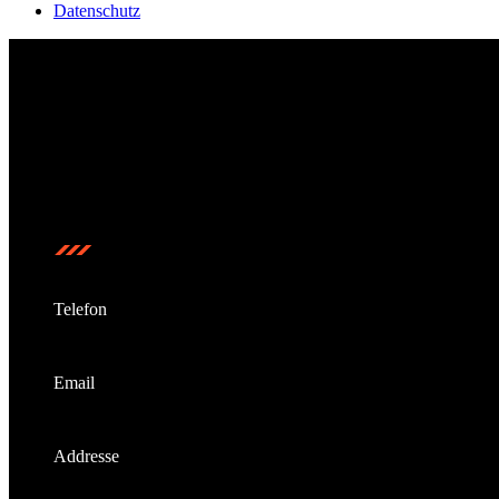
Datenschutz
Bulldog Gym Karlsruhe – Dein Ort für echte Kämpfer, pure Lei
Kontakt
Telefon
+49 (721) 55 22 33
Email
info@bulldog-gym.com
Addresse
Daxlander Str. 70 a, 76185 Karlsruhe