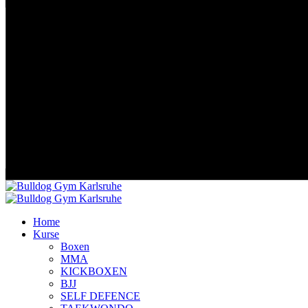
Home
Kurse
Boxen
MMA
KICKBOXEN
BJJ
SELF DEFENCE