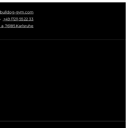
@bulldog-gym.com
+49 (721) 55 22 33
 a, 76185 Karlsruhe