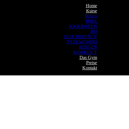
Home
Kurse
Boxen
MMA
KICKBOXEN
BJJ
SELF DEFENCE
TAEKWONDO
RINGEN
WORKOUT
Das Gym
Preise
Kontakt