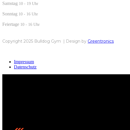
Samstag
10 - 19 Uhr
Sonntag
10 - 16 Uhr
Feiertage
10 - 16 Uhr
Copyright 2025 Bulldog Gym | Design by
Greentronics
Impressum
Datenschutz
Bulldog Gym Karlsruhe – Dein Ort für echte Kämpfer, pure Lei
Kontakt