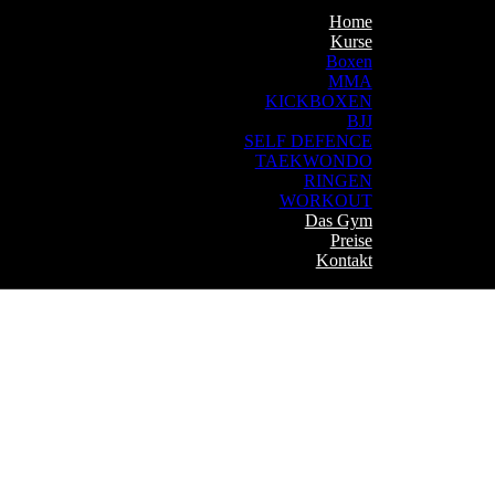
Home
Kurse
Boxen
MMA
KICKBOXEN
BJJ
SELF DEFENCE
TAEKWONDO
RINGEN
WORKOUT
Das Gym
Preise
Kontakt