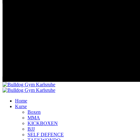
Home
Kurse
Boxen
MMA
KICKBOXEN
BJJ
SELF DEFENCE