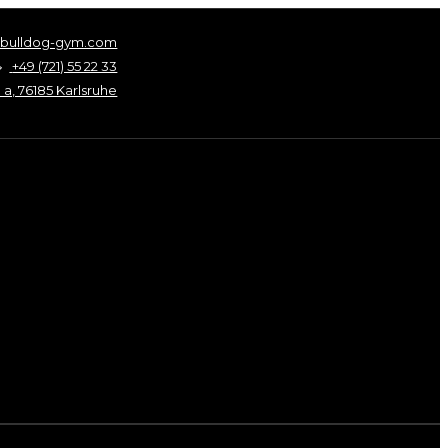
@bulldog-gym.com
+49 (721) 55 22 33
 a, 76185 Karlsruhe