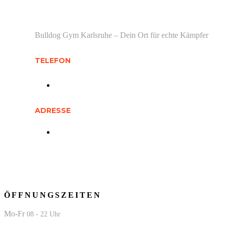
Bulldog Gym Karlsruhe – Dein Ort für echte Kämpfer
TELEFON
01512 0748 251
ADRESSE
Daxlander Str. 70 a, 76185 Karlsruhe
ÖFFNUNGSZEITEN
Mo-Fr
08 - 22 Uhr